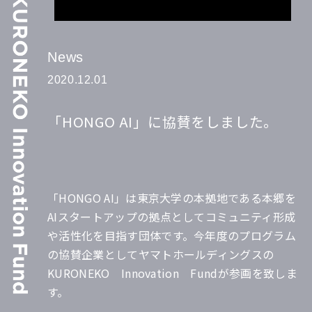
News
2020.12.01
「HONGO AI」に協賛をしました。
「HONGO AI」は東京大学の本拠地である本郷を
AIスタートアップの拠点としてコミュニティ形成
や活性化を目指す団体です。今年度のプログラム
の協賛企業としてヤマトホールディングスの
KURONEKO Innovation Fundが参画を致しま
す。